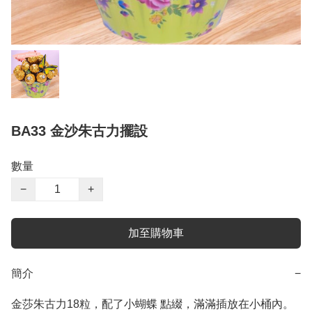
BA33 金沙朱古力擺設
數量
−
+
加至購物車
簡介
−
金莎朱古力18粒，配了小蝴蝶 點綴，滿滿插放在小桶內。
