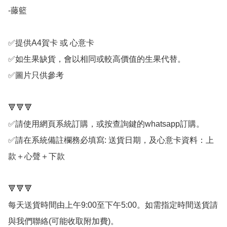
-藤籃

✅提供A4賀卡 或 心意卡

✅如生果缺貨，會以相同或較高價值的生果代替。

✅圖片只供參考

🔻🔻🔻

✅請使用網頁系統訂購，或按查詢鍵的whatsapp訂購。

✅請在系統備註欄務必填寫: 送貨日期，及心意卡資料：上
款＋心聲＋下款

🔻🔻🔻

每天送貨時間由上午9:00至下午5:00。如需指定時間送貨請
與我們聯絡(可能收取附加費)。