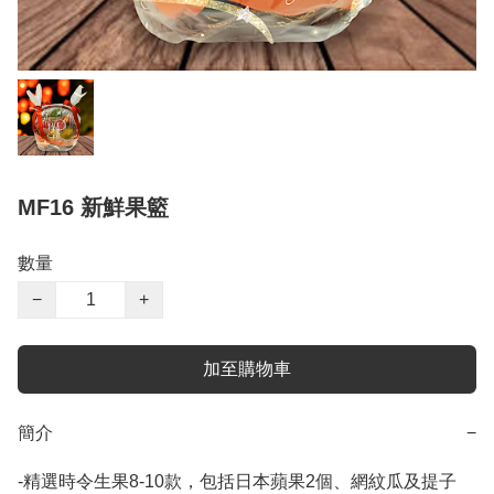
MF16 新鮮果籃
數量
−
+
加至購物車
簡介
−
-精選時令生果8-10款，包括日本蘋果2個、網紋瓜及提子
