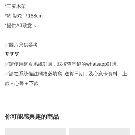
*三腳木架

*約高6'2" / 188cm

*提供A3致意卡

✅圖片只供參考

🔻🔻🔻

✅請使用網頁系統訂購，或按查詢鍵的whatsapp訂購。

✅請在系統備註欄務必填寫: 送貨日期，及心意卡資料：上
款＋心聲＋下款
你可能感興趣的商品