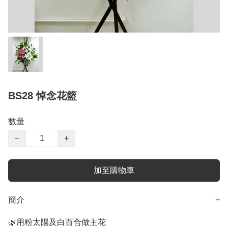
BS28 悼念花籃
數量
−
+
加至購物車
簡介
−
🌿用粉太陽及白百合做主花
