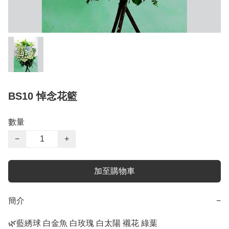
BS10 悼念花籃
數量
−
+
加至購物車
簡介
−
🌿藍綉球 白金魚 白玫瑰 白太陽 襯花 綠葉
