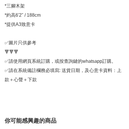
*三腳木架

*約高6'2" / 188cm

*提供A3致意卡

✅圖片只供參考

🔻🔻🔻

✅請使用網頁系統訂購，或按查詢鍵的whatsapp訂購。

✅請在系統備註欄務必填寫: 送貨日期，及心意卡資料：上
款＋心聲＋下款

你可能感興趣的商品