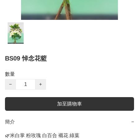
BS09 悼念花籃
數量
−
+
加至購物車
簡介
−
🌿米白掌 粉玫瑰 白百合 襯花 綠葉
