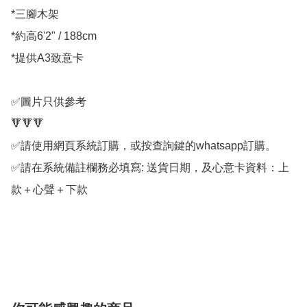
*三腳木架

*約高6'2" / 188cm

*提供A3致意卡

✅圖片只供參考

🔻🔻🔻

✅請使用網頁系統訂購，或按查詢鍵的whatsapp訂購。

✅請在系統備註欄務必填寫: 送貨日期，及心意卡資料：上
款＋心聲＋下款
