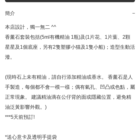
簡介
−
本店設計，獨一無二 ^^ 

香薰石套裝包括(5ml有機精油 1瓶)及(1片花、1片葉、2顆
星星及1個底座，另有2隻塑膠小猫及1隻小船)；造型生動活
潑。

(現時石上未有精油，請自行添加精油或香水。 香薰石是人
手製造，每個都不會一模一樣；偶有氣孔、凹凸或色點，屬
正常現象。 建議精油滴在公仔背的面或隱藏位置，避免精
油泛黃影響外觀。)

***5天前預訂!

*送心意卡及透明手提袋
