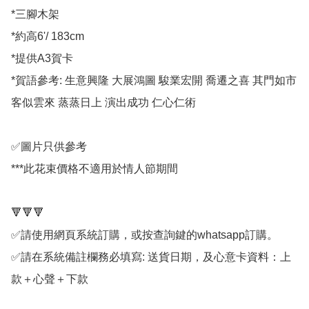
*三腳木架

*約高6'/ 183cm

*提供A3賀卡

*賀語參考: 生意興隆 大展鴻圖 駿業宏開 喬遷之喜 其門如市 
客似雲來 蒸蒸日上 演出成功 仁心仁術

✅圖片只供參考

***此花束價格不適用於情人節期間

🔻🔻🔻

✅請使用網頁系統訂購，或按查詢鍵的whatsapp訂購。

✅請在系統備註欄務必填寫: 送貨日期，及心意卡資料：上
款＋心聲＋下款
