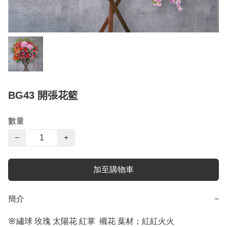
BG43 開張花籃
數量
−
+
加至購物車
簡介
−
🌸繡球 玫瑰 太陽花 紅掌  襯花 葉材；紅紅火火
