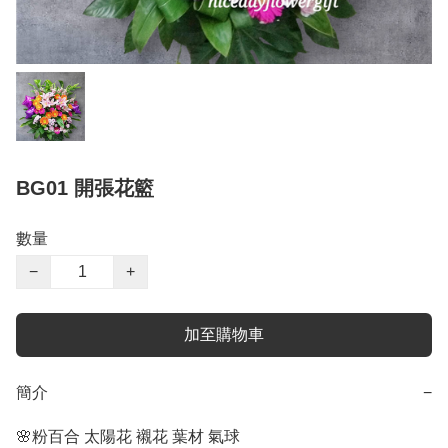
BG01 開張花籃
數量
−
+
加至購物車
簡介
−
🌸粉百合 太陽花 襯花 葉材 氣球
