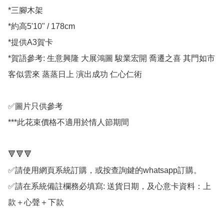
*三腳木架

*約高5'10" / 178cm

*提供A3賀卡

*賀語參考: 生意興隆 大展鴻圖 駿業宏開 喬遷之喜 其門如市 
客似雲來 蒸蒸日上 演出成功 仁心仁術

✅圖片只供參考

***此花束價格不適用於情人節期間

🔻🔻🔻

✅請使用網頁系統訂購，或按查詢鍵的whatsapp訂購。

✅請在系統備註欄務必填寫: 送貨日期，及心意卡資料：上
款＋心聲＋下款
