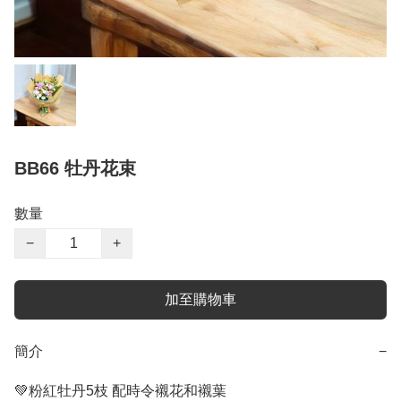
BB66 牡丹花束
數量
−
+
加至購物車
簡介
−
💚粉紅牡丹5枝 配時令襯花和襯葉
