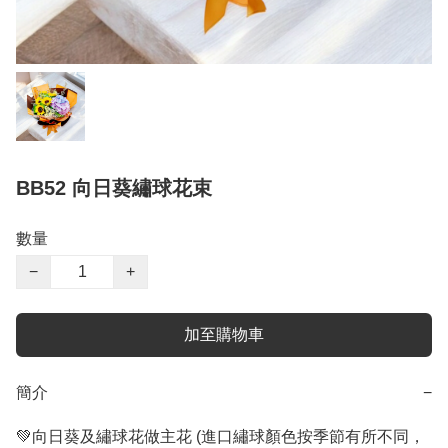
BB52 向日葵繡球花束
數量
−
+
加至購物車
簡介
−
💚向日葵及繡球花做主花 (進口繡球顏色按季節有所不同，