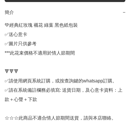
簡介
−
💚經典紅玫瑰 襯花 綠葉 黑色紙包裝

✅送心意卡

✅圖片只供參考

***此花束價格不適用於情人節期間

🔻🔻🔻

✅請使用網頁系統訂購，或按查詢鍵的whatsapp訂購。

✅請在系統備註欄務必填寫: 送貨日期，及心意卡資料：上
款＋心聲＋下款

☆☆☆此商品不適合情人節期間送貨，請與本店聯絡。
