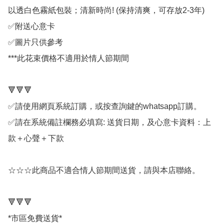
以透白色霧紙包裝；清新時尚! (保持清爽，可存放2-3年)

✅附送心意卡

✅圖片只供參考

***此花束價格不適用於情人節期間

🔻🔻🔻

✅請使用網頁系統訂購，或按查詢鍵的whatsapp訂購。

✅請在系統備註欄務必填寫: 送貨日期，及心意卡資料：上
款＋心聲＋下款

☆☆☆此商品不適合情人節期間送貨，請與本店聯絡。

🔻🔻🔻

*市區免費送貨*
