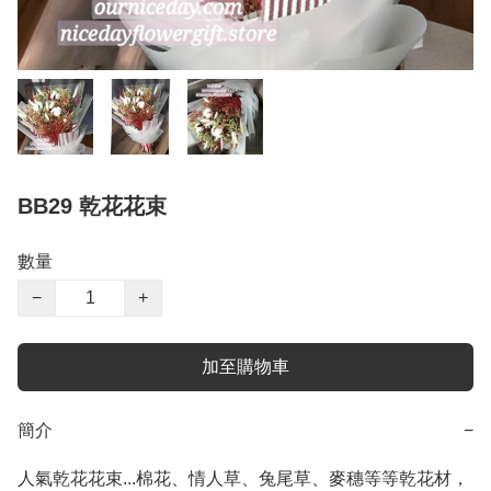
BB29 乾花花束
數量
−
+
加至購物車
簡介
−
人氣乾花花束...棉花、情人草、兔尾草、麥穗等等乾花材，