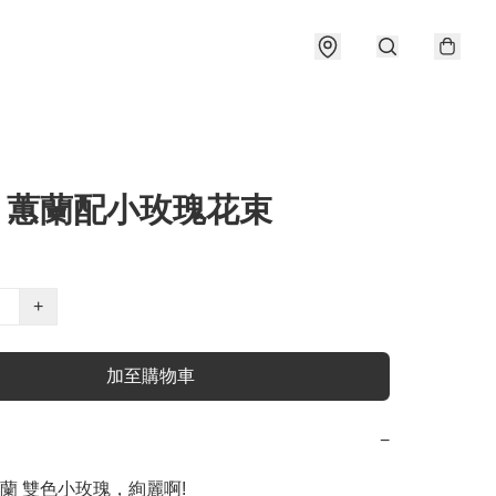
9 蕙蘭配小玫瑰花束
+
加至購物車
−
蘭 雙色小玫瑰，絢麗啊!
