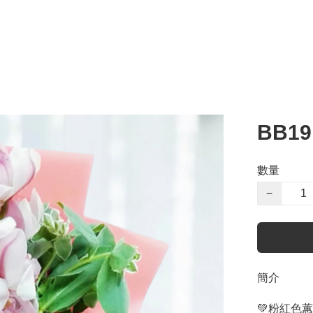
BB1
數量
−
簡介
💚粉紅色蕙