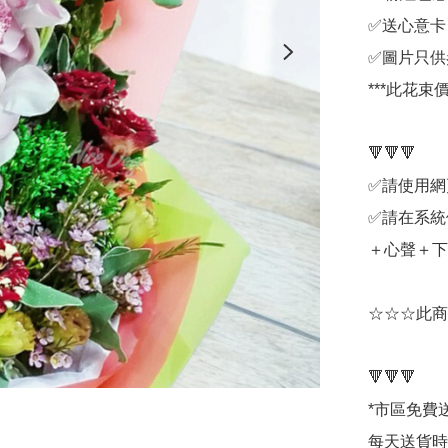
✅送心意卡

✅圖片只供
***此花
🔻🔻🔻

✅請使用網
✅請在系統
＋心聲＋下
☆☆☆此商
🔻🔻🔻

*市區免費送
每天送貨時