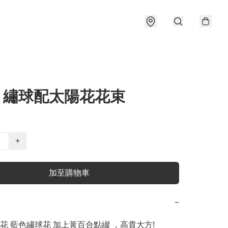
7 繡球配太陽花花束
+
加至購物車
−
花 藍色繡球花 加上黃百合點綴 ，高貴大方!
