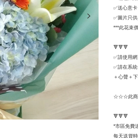
✅送心意卡

✅圖片只供
***此花
🔻🔻🔻

✅請使用網
✅請在系統
＋心聲＋下
☆☆☆此商
🔻🔻🔻

*市區免費送
每天送貨時