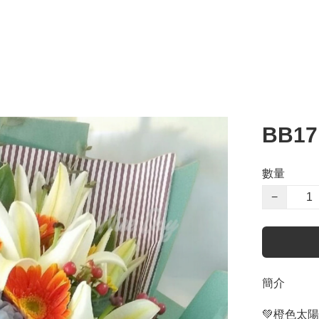
BB1
數量
−
簡介
💚橙色太陽