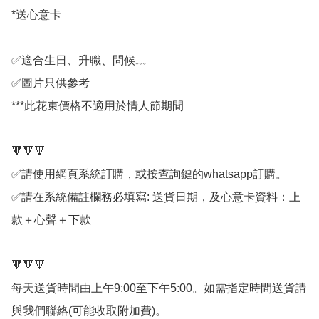
*送心意卡

✅適合生日、升職、問候﹏

✅圖片只供參考

***此花束價格不適用於情人節期間

🔻🔻🔻

✅請使用網頁系統訂購，或按查詢鍵的whatsapp訂購。

✅請在系統備註欄務必填寫: 送貨日期，及心意卡資料：上
款＋心聲＋下款

🔻🔻🔻

每天送貨時間由上午9:00至下午5:00。如需指定時間送貨請