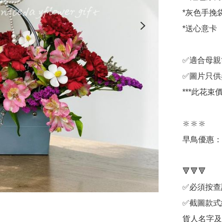
*灰色手挽袋
*送心意卡

✅適合母親
✅圖片只供
***此花
🔆🔆🔆

早鳥優惠：3
🔻🔻🔻

✅必須按查詢
✅截圖款式
貨人名字及