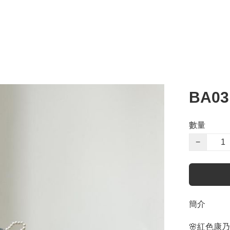
BA0
數量
−
簡介
🌸紅色康