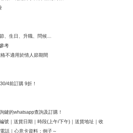


節、生日、升職、問候﹏

參考

束價格不適用於情人節期間

0/4前訂購 9折！

鍵的whatsapp查詢及訂購！

編號｜送貨日期｜時段(上午/下午)｜送貨地址｜收
電話｜心意卡資料：例子～
