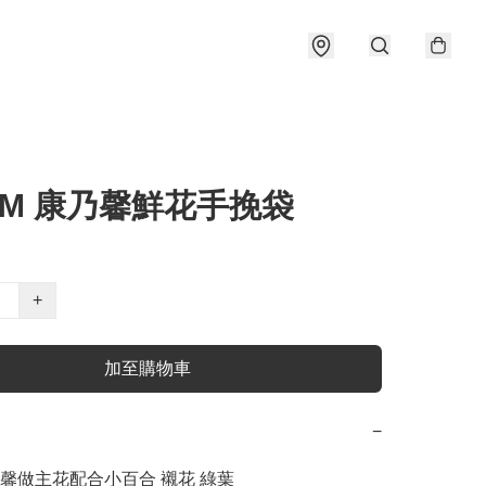
3M 康乃馨鮮花手挽袋
+
加至購物車
−
乃馨做主花配合小百合 襯花 綠葉
