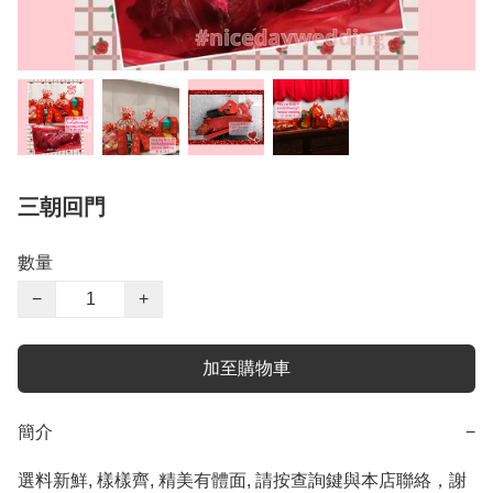
三朝回門
數量
−
+
加至購物車
簡介
−
選料新鮮, 樣樣齊, 精美有體面, 請按查詢鍵與本店聯絡，謝